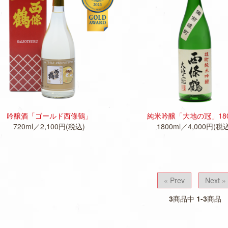
M
O
R
E
M
O
R
E
吟醸酒「ゴールド西條鶴」
純米吟醸「大地の冠」180
720ml／2,100円(税込)
1800ml／4,000円(税
« Prev
Next »
3
商品中
1-3
商品