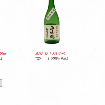
M
O
R
E
0ml
純米吟醸「大地の冠」
込)
720ml／2,500円(税込)