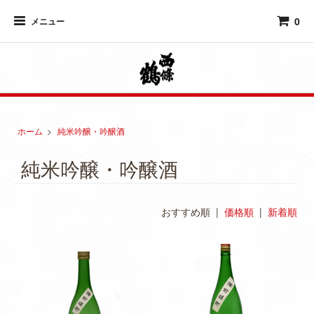
0
メニュー
ホーム
>
純米吟醸・吟醸酒
純米吟醸・吟醸酒
おすすめ順 |
価格順
|
新着順
M
O
R
E
M
O
R
E